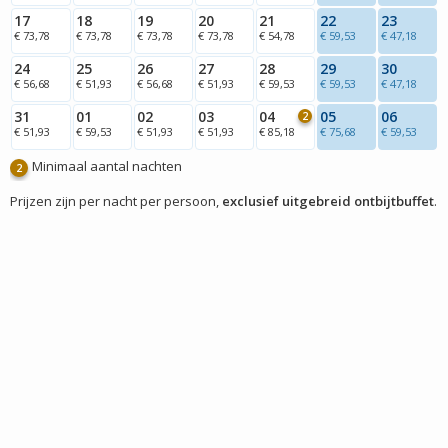
17
18
19
20
21
22
23
€ 73,78
€ 73,78
€ 73,78
€ 73,78
€ 54,78
€ 59,53
€ 47,18
24
25
26
27
28
29
30
€ 56,68
€ 51,93
€ 56,68
€ 51,93
€ 59,53
€ 59,53
€ 47,18
31
01
02
03
04
05
06
2
€ 51,93
€ 59,53
€ 51,93
€ 51,93
€ 85,18
€ 75,68
€ 59,53
Minimaal aantal nachten
2
Prijzen zijn per nacht per persoon,
exclusief uitgebreid ontbijtbuffet
.