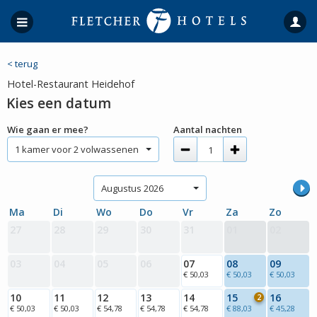
< terug
Hotel-Restaurant Heidehof
Kies een datum
Wie gaan er mee?
Aantal nachten
1 kamer voor 2 volwassenen
Augustus 2026
Ma
Di
Wo
Do
Vr
Za
Zo
27
28
29
30
31
01
02
03
04
05
06
07
08
09
€ 50,03
€ 50,03
€ 50,03
10
11
12
13
14
15
16
2
€ 50,03
€ 50,03
€ 54,78
€ 54,78
€ 54,78
€ 88,03
€ 45,28