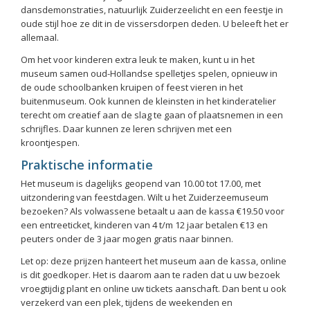
dansdemonstraties, natuurlijk Zuiderzeelicht en een feestje in
oude stijl hoe ze dit in de vissersdorpen deden. U beleeft het er
allemaal.
Om het voor kinderen extra leuk te maken, kunt u in het
museum samen oud-Hollandse spelletjes spelen, opnieuw in
de oude schoolbanken kruipen of feest vieren in het
buitenmuseum. Ook kunnen de kleinsten in het kinderatelier
terecht om creatief aan de slag te gaan of plaatsnemen in een
schrijfles. Daar kunnen ze leren schrijven met een
kroontjespen.
Praktische informatie
Het museum is dagelijks geopend van 10.00 tot 17.00, met
uitzondering van feestdagen. Wilt u het Zuiderzeemuseum
bezoeken? Als volwassene betaalt u aan de kassa €19.50 voor
een entreeticket, kinderen van 4 t/m 12 jaar betalen €13 en
peuters onder de 3 jaar mogen gratis naar binnen.
Let op: deze prijzen hanteert het museum aan de kassa, online
is dit goedkoper. Het is daarom aan te raden dat u uw bezoek
vroegtijdig plant en online uw tickets aanschaft. Dan bent u ook
verzekerd van een plek, tijdens de weekenden en