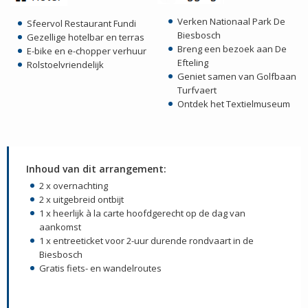
Verken Nationaal Park De
Sfeervol Restaurant Fundi
Biesbosch
Gezellige hotelbar en terras
Breng een bezoek aan De
E-bike en e-chopper verhuur
Efteling
Rolstoelvriendelijk
Geniet samen van Golfbaan
Turfvaert
Ontdek het Textielmuseum
Inhoud van dit arrangement:
2 x overnachting
2 x uitgebreid ontbijt
1 x heerlijk à la carte hoofdgerecht op de dag van
aankomst
1 x entreeticket voor 2-uur durende rondvaart in de
Biesbosch
Gratis fiets- en wandelroutes