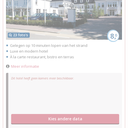
8,
23 foto's
0
Gelegen op 10 minuten lopen van het strand
Luxe en modern hotel
À la carte restaurant, bistro en terras
Meer informatie
Dit hotel heeft geen kamers meer beschikbaar.
Kies andere data