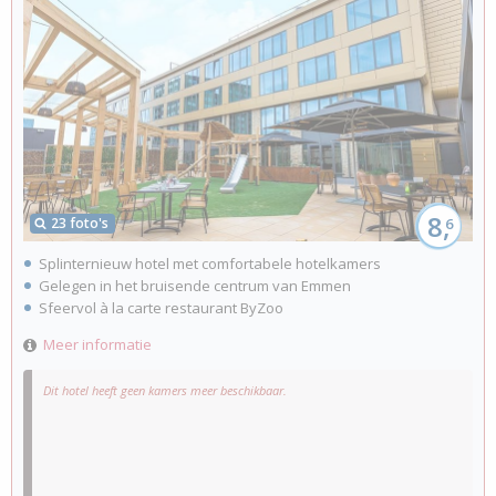
8,
23 foto's
6
Splinternieuw hotel met comfortabele hotelkamers
Gelegen in het bruisende centrum van Emmen
Sfeervol à la carte restaurant ByZoo
Meer informatie
Dit hotel heeft geen kamers meer beschikbaar.