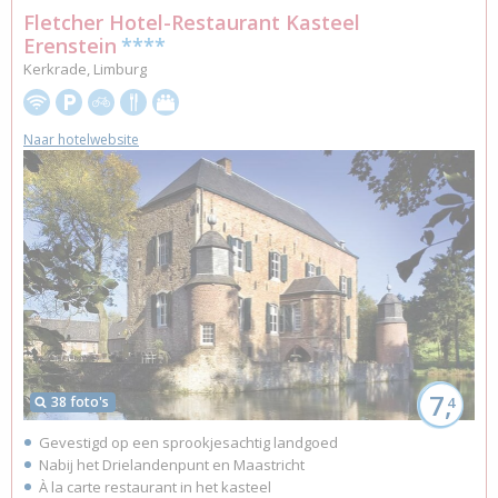
Fletcher Hotel-Restaurant Kasteel
Erenstein
****
Kerkrade, Limburg
Naar hotelwebsite
7,
38 foto's
4
Gevestigd op een sprookjesachtig landgoed
Nabij het Drielandenpunt en Maastricht
À la carte restaurant in het kasteel