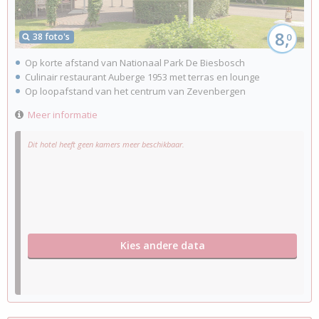
8,
38 foto's
0
Op korte afstand van Nationaal Park De Biesbosch
Culinair restaurant Auberge 1953 met terras en lounge
Op loopafstand van het centrum van Zevenbergen
Meer informatie
Dit hotel heeft geen kamers meer beschikbaar.
Kies andere data