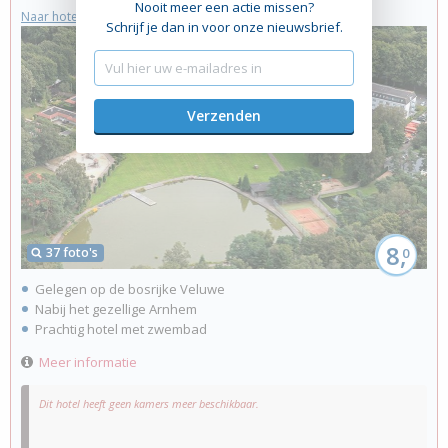
Nooit meer een actie missen?
Naar hotelwebsite
Schrijf je dan in voor onze nieuwsbrief.
8,
37 foto's
0
Gelegen op de bosrijke Veluwe
Nabij het gezellige Arnhem
Prachtig hotel met zwembad
Meer informatie
Dit hotel heeft geen kamers meer beschikbaar.