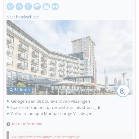
Naar hotelwebsite
8,
51 foto's
1
Gelegen aan de boulevard van Vlissingen
Luxe hotelkamers aan zowel zee- als stadszijde
Culinaire hotspot Marina Lounge Vlissingen
Meer informatie
Dit hotel heeft geen kamers meer beschikbaar.