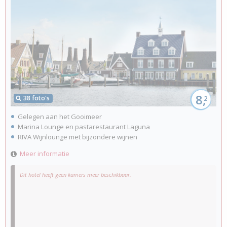
8,
38 foto's
2
Gelegen aan het Gooimeer
Marina Lounge en pastarestaurant Laguna
RIVA Wijnlounge met bijzondere wijnen
Meer informatie
Dit hotel heeft geen kamers meer beschikbaar.