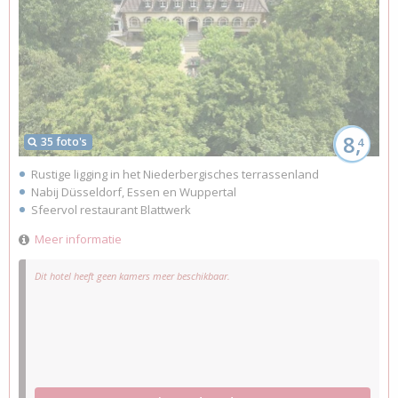
8,
35 foto's
4
Rustige ligging in het Niederbergisches terrassenland
Nabij Düsseldorf, Essen en Wuppertal
Sfeervol restaurant Blattwerk
Meer informatie
Dit hotel heeft geen kamers meer beschikbaar.