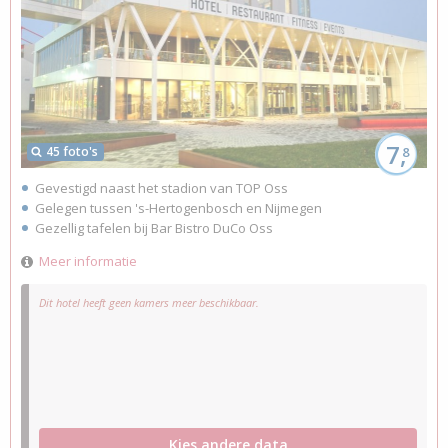
7,
45 foto's
8
Gevestigd naast het stadion van TOP Oss
Gelegen tussen 's-Hertogenbosch en Nijmegen
Gezellig tafelen bij Bar Bistro DuCo Oss
Meer informatie
Dit hotel heeft geen kamers meer beschikbaar.
Kies andere data