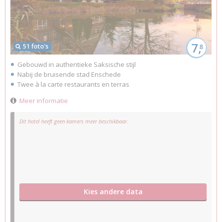
7,
51 foto's
8
Gebouwd in authentieke Saksische stijl
Nabij de bruisende stad Enschede
Twee à la carte restaurants en terras
Meer informatie
Dit hotel heeft geen kamers meer beschikbaar.
Kies andere data