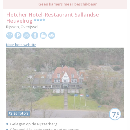
Geen kamers meer beschikbaar
Fletcher Hotel-Restaurant Sallandse
Heuvelrug
****
Rijssen, Overijssel
Naar hotelwebsite
7,
26 foto's
8
Gelegen op de Rijsserberg
Sfeervol à la carte restaurant en terras