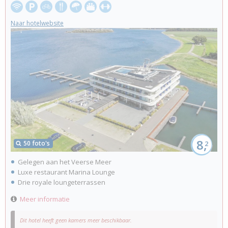
Naar hotelwebsite
8,
50 foto's
2
Gelegen aan het Veerse Meer
Luxe restaurant Marina Lounge
Drie royale loungeterrassen
Meer informatie
Dit hotel heeft geen kamers meer beschikbaar.