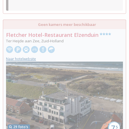
Geen kamers meer beschikbaar
Fletcher Hotel-Restaurant Elzenduin
****
Ter Heijde aan Zee, Zuid-Holland
Naar hotelwebsite
7,
29 foto's
5