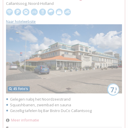
Callantsoog, Noord-Holland
Naar hotelwebsite
7,
45 foto's
3
Gelegen nabij het Noordzeestrand
Squashbanen, zwembad en sauna
Gezellig tafelen bij Bar Bistro DuCo Callantsoog
Meer informatie