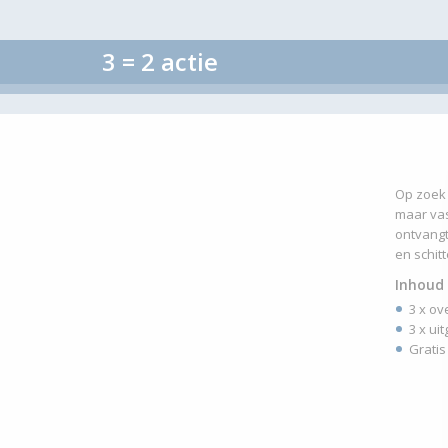
3 = 2 actie
Op zoek
maar vas
ontvangt
en schit
Inhoud 
3 x ov
3 x uit
Gratis