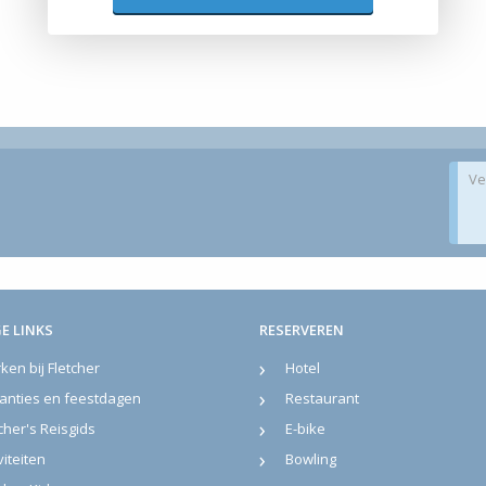
Ve
E LINKS
RESERVEREN
en bij Fletcher
Hotel
anties en feestdagen
Restaurant
cher's Reisgids
E-bike
viteiten
Bowling