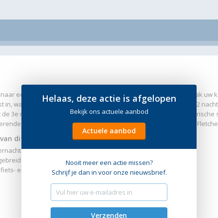
 naar een bestemming voor een lang weekend of midweek weg? Pak uw k
Helaas, deze actie is afgelopen
t in, want u kunt nu gebruikmaken van de speciale 3=2 actie. Boek 2 nach
Bekijk ons actuele aanbod
 de 3e nacht helemaal gratis! Geniet van de prachtige natuur, historische
terende stranden die Nederland rijk is. Het kan allemaal vanuit een Fletcher
Actuele aanbod
van dit arrangement:
ernachting
gebreid ontbijt
Nooit meer een actie missen?
 fiets- en wandelroutes
Schrijf je dan in voor onze nieuwsbrief.