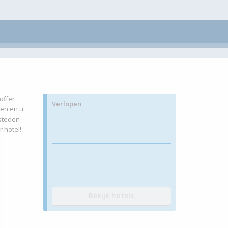
offer
Verlopen
ten en u
 steden
 hotel!
Bekijk hotels