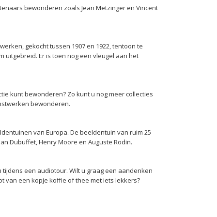
stenaars bewonderen zoals Jean Metzinger en Vincent
twerken, gekocht tussen 1907 en 1922, tentoon te
 uitgebreid. Er is toen nog een vleugel aan het
ectie kunt bewonderen? Zo kunt u nog meer collecties
kunstwerken bewonderen.
ldentuinen van Europa. De beeldentuin van ruim 25
ean Dubuffet, Henry Moore en Auguste Rodin.
m tijdens een audiotour. Wilt u graag een aandenken
van een kopje koffie of thee met iets lekkers?