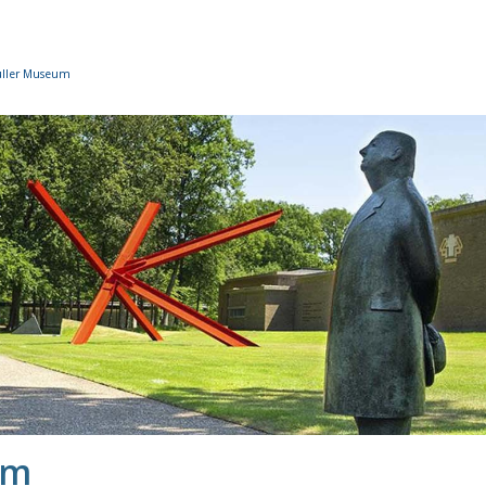
uller Museum
um