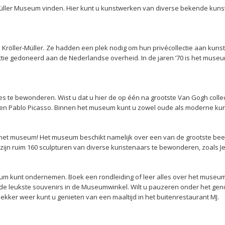
-Müller Museum vinden. Hier kunt u kunstwerken van diverse bekende kun
Kröller-Müller. Ze hadden een plek nodig om hun privécollectie aan kuns
ectie gedoneerd aan de Nederlandse overheid. In de jaren ’70 is het museum
ties te bewonderen. Wist u dat u hier de op één na grootste Van Gogh coll
et en Pablo Picasso. Binnen het museum kunt u zowel oude als moderne 
het museum! Het museum beschikt namelijk over een van de grootste bee
zijn ruim 160 sculpturen van diverse kunstenaars te bewonderen, zoals J
useum kunt ondernemen. Boek een rondleiding of leer alles over het museu
 leukste souvenirs in de Museumwinkel. Wilt u pauzeren onder het genot 
kker weer kunt u genieten van een maaltijd in het buitenrestaurant MJ.