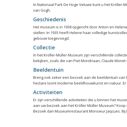
In Nationaal Park De Hoge Veluwe kunt u het Kröller
van Gogh.
Geschiedenis
Het museum is in 1938 opgericht door Anton en Helene 
stellen. In 1935 heeft Helene haar volledige kunstcoll
gebouw toegevoegd.
Collectie
In het Kröller-Müller Museum zijn verschillende collec
bekijken, zoals die van Piet Mondriaan, Claude Mon
Beeldentuin
Breng ook zeker een bezoek aan de beeldentuin van 
hectare toont moderne beeldhouwkunst en natuur. Er 
Activiteiten
Er zijn verschillende activiteiten die u binnen het m
aan uw bezoek aan het Kröller-Müller Museum? Koop de
Bezoek dan Museumrestaurant Monsieur Jaqcues. Bij le