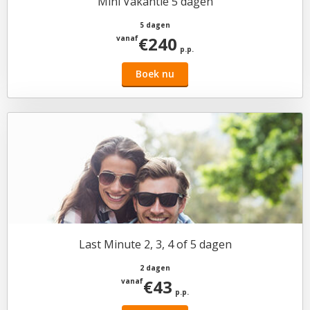
Mini Vakantie 5 dagen
5 dagen
€240
vanaf
p.p.
Boek nu
Last Minute 2, 3, 4 of 5 dagen
2 dagen
€43
vanaf
p.p.