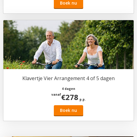
Boek nu
Klavertje Vier Arrangement 4 of 5 dagen
4 dagen
€278
vanaf
p.p.
Boek nu