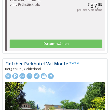
1 Zimmer
1 Nacht
37,
ohne Frühstück, ab:
€
53
pro Person, pro Nacht
Datum wählen
Fletcher Parkhotel Val Monte
****
Berg en Dal, Gelderland