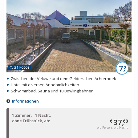
7,
31 Fotos
2
Zwischen der Veluwe und dem Gelderschen Achterhoek
Hotel mit diversen Annehmlichkeiten
Schwimmbad, Sauna und 10 Bowlingbahnen
Informationen
1 Zimmer
1 Nacht
37,
ohne Frühstück, ab:
€
68
pro Person, pro Nacht