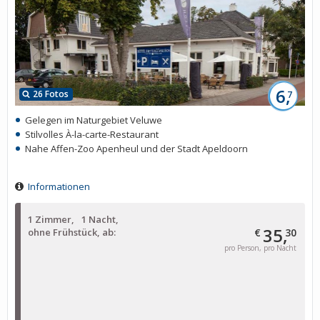
6,
26 Fotos
7
Gelegen im Naturgebiet Veluwe
Stilvolles À-la-carte-Restaurant
Nahe Affen-Zoo Apenheul und der Stadt Apeldoorn
Informationen
1 Zimmer
1 Nacht
35,
ohne Frühstück, ab:
€
30
pro Person, pro Nacht