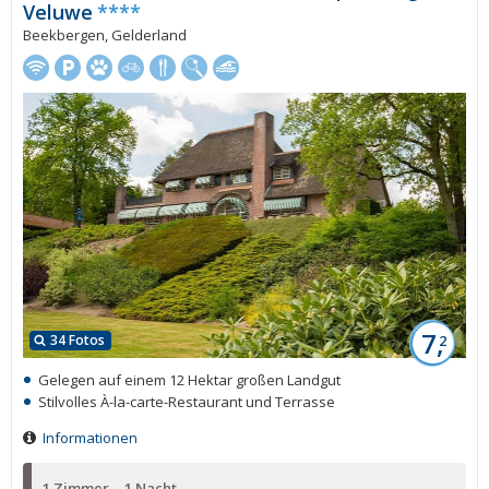
Veluwe
****
Beekbergen, Gelderland
7,
34 Fotos
2
Gelegen auf einem 12 Hektar großen Landgut
Stilvolles À-la-carte-Restaurant und Terrasse
Informationen
1 Zimmer
1 Nacht