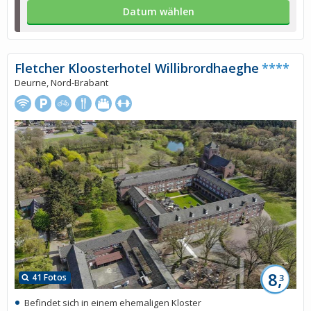
Datum wählen
Fletcher Kloosterhotel Willibrordhaeghe
****
Deurne, Nord-Brabant
8,
41 Fotos
3
Befindet sich in einem ehemaligen Kloster