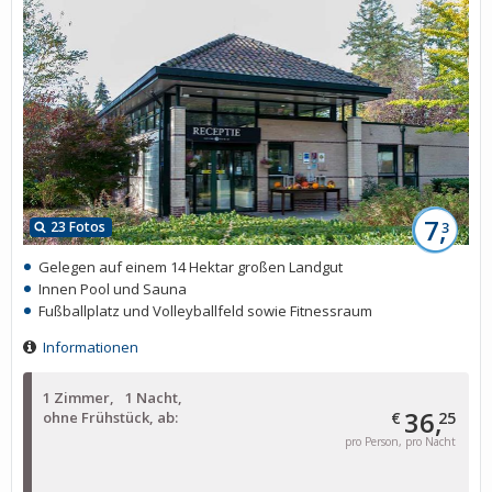
7,
23 Fotos
3
Gelegen auf einem 14 Hektar großen Landgut
Innen Pool und Sauna
Fußballplatz und Volleyballfeld sowie Fitnessraum
Informationen
1 Zimmer
1 Nacht
36,
ohne Frühstück, ab:
€
25
pro Person, pro Nacht