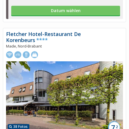
Datum wählen
Fletcher Hotel-Restaurant De
Korenbeurs
****
Made, Nord-Brabant
7,
38 Fotos
2