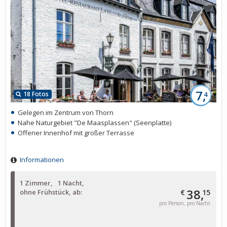
7,
18 Fotos
4
Gelegen im Zentrum von Thorn
Nahe Naturgebiet "De Maasplassen" (Seenplatte)
Offener Innenhof mit großer Terrasse
Informationen
1 Zimmer
1 Nacht
38,
ohne Frühstück, ab:
€
15
pro Person, pro Nacht