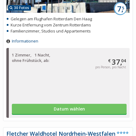
7,
30 Fotos
5
Gelegen am Flughafen Rotterdam Den Haag
Kurze Entfernung vom Zentrum Rotterdams
Familienzimmer, Studios und Appartements
Informationen
1 Zimmer
1 Nacht
37,
ohne Frühstück, ab:
€
04
pro Person, pro Nacht
Datum wählen
Fletcher Waldhotel Nordrhein-Westfalen
****