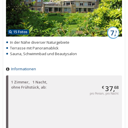
7,
15 Fotos
7
In der Nähe diverser Naturgebiete
Terrasse mit Panoramablick
Sauna, Schwimmbad und Beautysalon
Informationen
1 Zimmer
1 Nacht
37,
ohne Frühstück, ab:
€
68
pro Person, pro Nacht