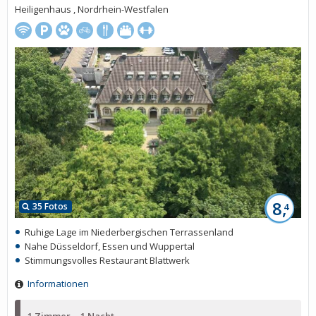
Heiligenhaus , Nordrhein-Westfalen
8,
35 Fotos
4
Ruhige Lage im Niederbergischen Terrassenland
Nahe Düsseldorf, Essen und Wuppertal
Stimmungsvolles Restaurant Blattwerk
Informationen