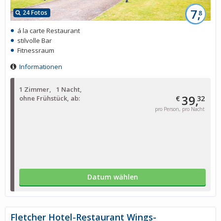
7,
24 Fotos
8
á la carte Restaurant
stilvolle Bar
Fitnessraum
Informationen
1 Zimmer
1 Nacht
39,
ohne Frühstück, ab:
€
32
pro Person, pro Nacht
Datum wählen
Fletcher Hotel-Restaurant Wings-