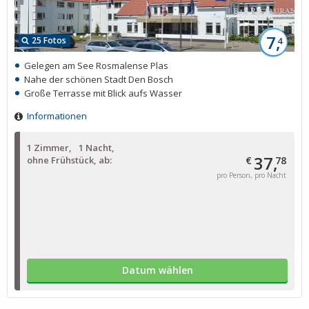
7,
25 Fotos
4
Gelegen am See Rosmalense Plas
Nahe der schönen Stadt Den Bosch
Große Terrasse mit Blick aufs Wasser
Informationen
1 Zimmer
1 Nacht
37,
ohne Frühstück, ab:
€
78
pro Person, pro Nacht
Datum wählen