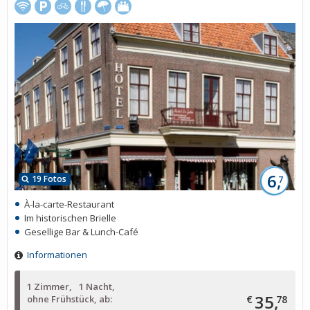
6,
19 Fotos
7
À-la-carte-Restaurant
Im historischen Brielle
Gesellige Bar & Lunch-Café
Informationen
1 Zimmer
1 Nacht
35,
ohne Frühstück, ab:
€
78