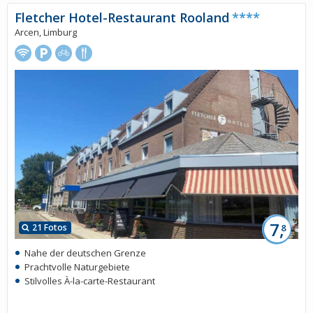
Fletcher Hotel-Restaurant Rooland
****
Arcen, Limburg
7,
21 Fotos
8
Nahe der deutschen Grenze
Prachtvolle Naturgebiete
Stilvolles À-la-carte-Restaurant