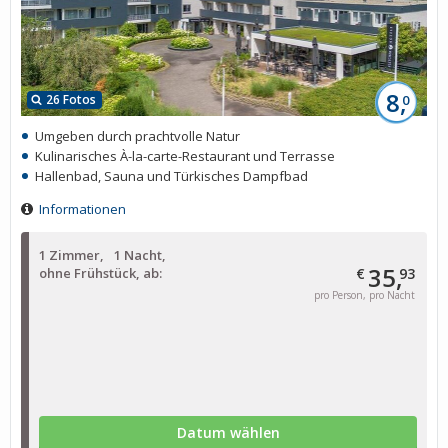
8,
26 Fotos
0
Umgeben durch prachtvolle Natur
Kulinarisches À-la-carte-Restaurant und Terrasse
Hallenbad, Sauna und Türkisches Dampfbad
Informationen
1 Zimmer
1 Nacht
35,
ohne Frühstück, ab:
€
93
pro Person, pro Nacht
Datum wählen