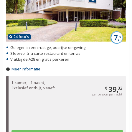
7,
24 foto's
8
Gelegen in een rustige, bosrijke omgeving
Sfeervol à la carte restaurant en terras
Vlakbij de A28 en gratis parkeren
Meer informatie
1 kamer
1 nacht
39,
Exclusief ontbijt, vanaf:
€
32
per persoon per nacht