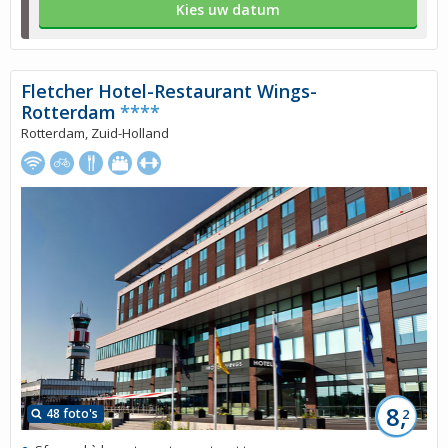
Kies uw datum
Fletcher Hotel-Restaurant Wings-
Rotterdam
****
Rotterdam, Zuid-Holland
8,
48 foto's
2