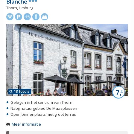
Blanche
***
Thorn, Limburg
7,
18 foto's
4
Gelegen in het centrum van Thorn
Nabij natuurgebied De Maasplassen
Open binnenplaats met groot terras
Meer informatie