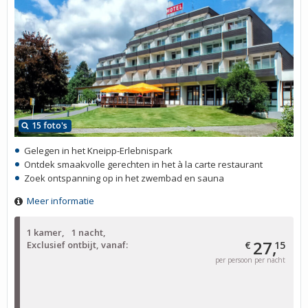
15 foto's
Gelegen in het Kneipp-Erlebnispark
Ontdek smaakvolle gerechten in het à la carte restaurant
Zoek ontspanning op in het zwembad en sauna
Meer informatie
1 kamer
1 nacht
27,
Exclusief ontbijt, vanaf:
€
15
per persoon per nacht