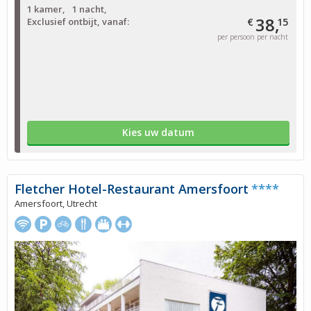
1 kamer
1 nacht
38,
Exclusief ontbijt, vanaf:
€
15
per persoon per nacht
Kies uw datum
Fletcher Hotel-Restaurant Amersfoort
****
Amersfoort, Utrecht