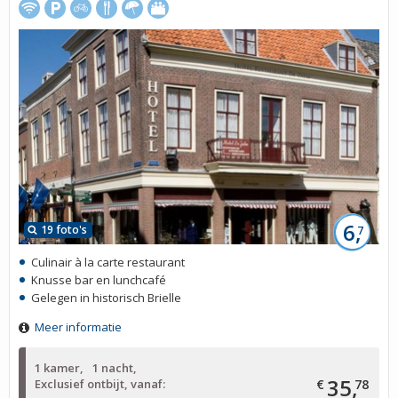
6,
19 foto's
7
Culinair à la carte restaurant
Knusse bar en lunchcafé
Gelegen in historisch Brielle
Meer informatie
1 kamer
1 nacht
35,
Exclusief ontbijt, vanaf:
€
78