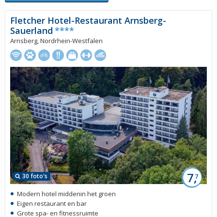
Fletcher Hotel-Restaurant Arnsberg-
Sauerland
****
Arnsberg, Nordrhein-Westfalen
7,
30 foto's
7
Modern hotel middenin het groen
Eigen restaurant en bar
Grote spa- en fitnessruimte