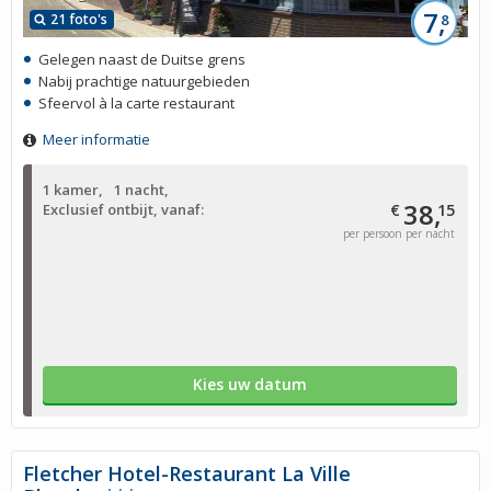
7,
21 foto's
8
Gelegen naast de Duitse grens
Nabij prachtige natuurgebieden
Sfeervol à la carte restaurant
Meer informatie
1 kamer
1 nacht
38,
Exclusief ontbijt, vanaf:
€
15
per persoon per nacht
Kies uw datum
Fletcher Hotel-Restaurant La Ville