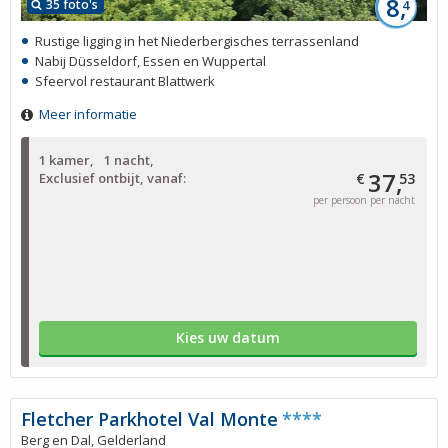
8,
35 foto's
4
Rustige ligging in het Niederbergisches terrassenland
Nabij Düsseldorf, Essen en Wuppertal
Sfeervol restaurant Blattwerk
Meer informatie
1 kamer
1 nacht
37,
Exclusief ontbijt, vanaf:
€
53
per persoon per nacht
Kies uw datum
Fletcher Parkhotel Val Monte
****
Berg en Dal, Gelderland