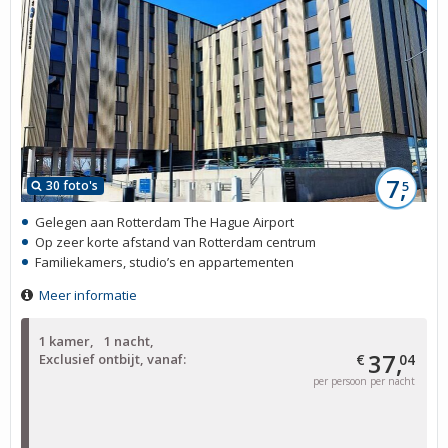
7,
30 foto's
5
Gelegen aan Rotterdam The Hague Airport
Op zeer korte afstand van Rotterdam centrum
Familiekamers, studio’s en appartementen
Meer informatie
1 kamer
1 nacht
37,
Exclusief ontbijt, vanaf:
€
04
per persoon per nacht