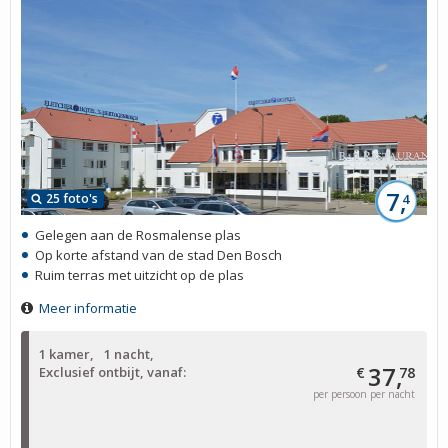
7,
25 foto's
4
Gelegen aan de Rosmalense plas
Op korte afstand van de stad Den Bosch
Ruim terras met uitzicht op de plas
Meer informatie
1 kamer
1 nacht
37,
Exclusief ontbijt, vanaf:
€
78
per persoon per nacht