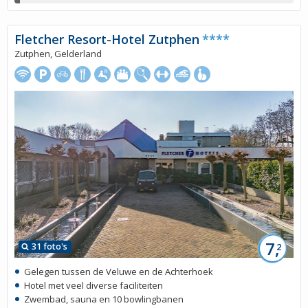
Fletcher Resort-Hotel Zutphen
****
Zutphen, Gelderland
7,
31 foto's
2
Gelegen tussen de Veluwe en de Achterhoek
Hotel met veel diverse faciliteiten
Zwembad, sauna en 10 bowlingbanen