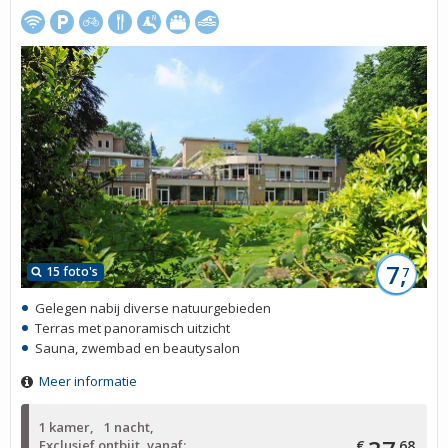
7,
15 foto's
7
Gelegen nabij diverse natuurgebieden
Terras met panoramisch uitzicht
Sauna, zwembad en beautysalon
Meer informatie
1 kamer
1 nacht
Exclusief ontbijt, vanaf:
€
68