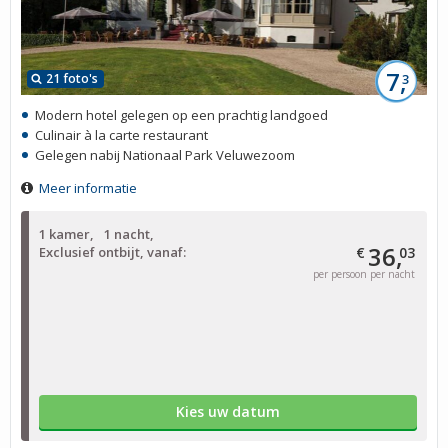
7,
21 foto's
3
Modern hotel gelegen op een prachtig landgoed
Culinair à la carte restaurant
Gelegen nabij Nationaal Park Veluwezoom
Meer informatie
1 kamer
1 nacht
36,
Exclusief ontbijt, vanaf:
€
03
per persoon per nacht
Kies uw datum