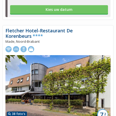
Kies uw datum
Fletcher Hotel-Restaurant De
Korenbeurs
****
Made, Noord-Brabant
7,
38 foto's
2