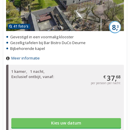
8,
41 foto's
3
Gevestigd in een voormalig klooster
Gezellig tafelen bij Bar Bistro DuCo Deurne
Bijbehorende kapel
Meer informatie
1 kamer
1 nacht
37,
Exclusief ontbijt, vanaf:
€
68
per persoon per nacht
Kies uw datum