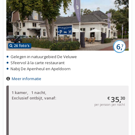
6,
26 foto's
7
Gelegen in natuurgebied De Veluwe
Sfeervol à la carte restaurant
Nabij De Apenheul en Apeldoorn
Meer informatie
1 kamer
1 nacht
35,
Exclusief ontbijt, vanaf:
€
30
per persoon per nacht