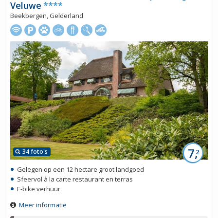
Veluwe
****
Beekbergen, Gelderland
7,
34 foto's
2
Gelegen op een 12 hectare groot landgoed
Sfeervol à la carte restaurant en terras
E-bike verhuur
Meer informatie