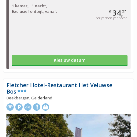
1 kamer
1 nacht
34,
Exclusief ontbijt, vanaf:
€
21
per persoon per nacht
Kies uw datum
Fletcher Hotel-Restaurant Het Veluwse
Bos
***
Beekbergen, Gelderland