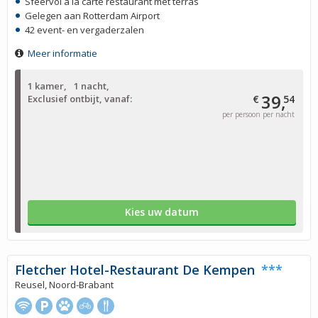
Sfeervol à la carte restaurant met terras
Gelegen aan Rotterdam Airport
42 event- en vergaderzalen
Meer informatie
1 kamer
1 nacht
39,
Exclusief ontbijt, vanaf:
€
54
per persoon per nacht
Kies uw datum
Fletcher Hotel-Restaurant De Kempen
***
Reusel, Noord-Brabant